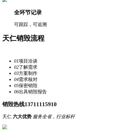
全环节记录
可跟踪，可追溯
天仁
销毁流程
注重每一个细节，提供安全
服务
01
项目洽谈
02
了解需求
03
方案制作
04
需求核对
05
保密销毁
06
出具销毁报告
销毁热线13711115910
天仁
六大优势
服务全省，行业标杆