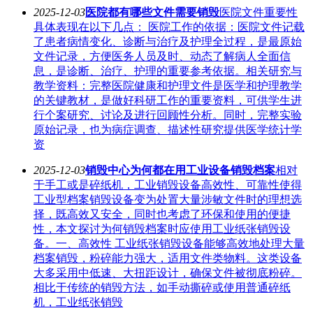
2025-12-03
医院都有哪些文件需要销毁
医院文件重要性
具体表现在以下几点： 医院工作的依据：医院文件记载
了患者病情变化、诊断与治疗及护理全过程，是最原始
文件记录，方便医务人员及时、动态了解病人全面信
息，是诊断、治疗、护理的重要参考依据。相关研究与
教学资料：完整医院健康和护理文件是医学和护理教学
的关键教材，是做好科研工作的重要资料，可供学生进
行个案研究、讨论及进行回顾性分析。同时，完整实验
原始记录，也为病症调查、描述性研究提供医学统计学
资
2025-12-03
销毁中心为何都在用工业设备销毁档案
相对
于手工或是碎纸机，工业销毁设备高效性、可靠性使得
工业型档案销毁设备变为处置大量涉敏文件时的理想选
择，既高效又安全，同时也考虑了环保和使用的便捷
性，本文探讨为何销毁档案时应使用工业纸张销毁设
备。一、高效性 工业纸张销毁设备能够高效地处理大量
档案销毁，粉碎能力强大，适用文件类物料。这类设备
大多采用中低速、大扭距设计，确保文件被彻底粉碎。
相比于传统的销毁方法，如手动撕碎或使用普通碎纸
机，工业纸张销毁