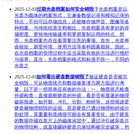
2025-12-03
过期光盘档案如何安全销毁？
光盘档案是以
光盘为载体的档案形式，它兼备数据记录和模拟记录的
特点，不但可以存储信息，还能够存储声音、图像等各
种档案。与传统纸质文档相比，光盘档案具有更好的存
储密度、更快地传输速率和更易复制运用的特点。然
而，光盘档案也存在着需要注意的事项。首先，光盘寿
命较短，易受环境、使用方法等多种因素损坏。因此，
在光盘档案的管理过程中应当采取有效的方法进行维护
与保养。其次，光盘档案的格式和标准不统一，不同的
光盘之
2025-12-03
如何看出硬盘数据销毁了
验证硬盘是否被完
全销毁，可从物质状态和数据修复潜力两方面进行考
量。以下是一些简单且有效的办法：一、物质状态检查
外观检查：直接观察硬盘的外观，看是否有显著的物理
破坏痕迹，如开裂、冲孔、分割、粉碎等。这些痕迹是
硬盘被物理销毁的证据。若是硬盘已通过物理粉碎或分
割处理，其重量和质感很可能会有显著变化。由于硬盘
的数据存储在盘片上的磁体涂层中，通过冲孔破坏盘片
的物理结构，或直接碾碎硬盘总体结构被完全破坏，包