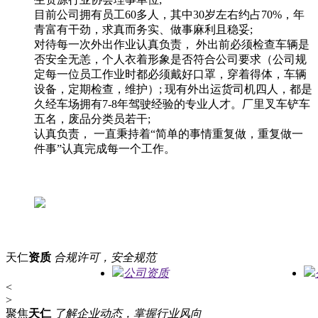
目前公司拥有员工60多人，其中30岁左右约占70%，年
青富有干劲，求真而务实、做事麻利且稳妥;
对待每一次外出作业认真负责， 外出前必须检查车辆是
否安全无恙，个人衣着形象是否符合公司要求（公司规
定每一位员工作业时都必须戴好口罩，穿着得体，车辆
设备，定期检查，维护）; 现有外出运货司机四人，都是
久经车场拥有7-8年驾驶经验的专业人才。厂里叉车铲车
五名，废品分类员若干;
认真负责， 一直秉持着“简单的事情重复做，重复做一
件事”认真完成每一个工作。
天仁
资质
合规许可，安全规范
公司资质
<
>
聚焦
天仁
了解企业动态，掌握行业风向