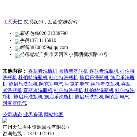
联系
天仁
联系我们，后面交给我们
服务热线
020-31338790
手机
13711115910
邮箱
38708459@qq.com
公司地址
广州市天河区小新塘横圳路10号
其他内容
：
喜瓶者洗瓶机
喜瓶者洗瓶机
喜瓶者洗瓶机
杜伯特
洗瓶机
杜伯特洗瓶机
杜伯特洗瓶机
施启乐洗瓶机
施启乐洗瓶
机
施启乐洗瓶机
阿克罗电气
阿克罗电气
喜瓶者洗瓶机
喜瓶
者洗瓶机
喜瓶者洗瓶机
杜伯特洗瓶机
杜伯特洗瓶机
杜伯特洗
瓶机
施启乐洗瓶机
施启乐洗瓶机
施启乐洗瓶机
阿克罗电气
阿克罗电气
公司动态
业界资讯
网站地图
广州天仁再生资源回收有限公司
咨询热线：13711115910