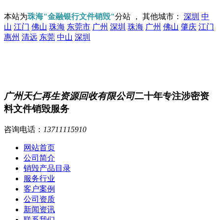
本站为
珠海"金融银行文件销毁"
分站 ， 其他城市：
深圳
中
山
江门
佛山
珠海
东莞市
广州
深圳
珠海
广州
佛山
肇庆
江门
惠州
清远
东莞
中山
深圳
广州天仁再生资源回收有限公司
二十年专注涉密资
料文件销毁服务
咨询电话：
13711115910
网站首页
公司简介
销毁产品目录
服务行业
客户案例
公司资质
新闻资讯
联系我们