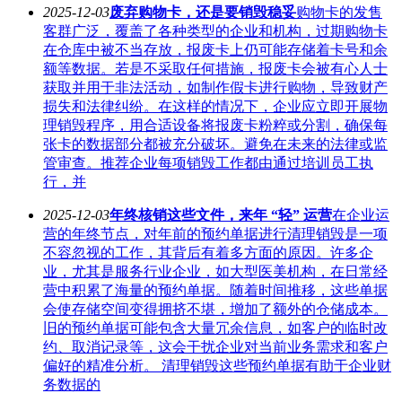
2025-12-03
废弃购物卡，还是要销毁稳妥
购物卡的发售
客群广泛，覆盖了各种类型的企业和机构，过期购物卡
在仓库中被不当存放，报废卡上仍可能存储着卡号和余
额等数据。若是不采取任何措施，报废卡会被有心人士
获取并用于非法活动，如制作假卡进行购物，导致财产
损失和法律纠纷。在这样的情况下，企业应立即开展物
理销毁程序，用合适设备将报废卡粉粹或分割，确保每
张卡的数据部分都被充分破坏。避免在未来的法律或监
管审查。推荐企业每项销毁工作都由通过培训员工执
行，并
2025-12-03
年终核销这些文件，来年 “轻” 运营
在企业运
营的年终节点，对年前的预约单据进行清理销毁是一项
不容忽视的工作，其背后有着多方面的原因。许多企
业，尤其是服务行业企业，如大型医美机构，在日常经
营中积累了海量的预约单据。随着时间推移，这些单据
会使存储空间变得拥挤不堪，增加了额外的仓储成本。
旧的预约单据可能包含大量冗余信息，如客户的临时改
约、取消记录等，这会干扰企业对当前业务需求和客户
偏好的精准分析。 清理销毁这些预约单据有助于企业财
务数据的